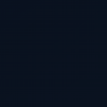
聚焦世界杯热门赛程、球
队动态、球星表现与赛前
分析，为用户提供及时、
查看更多
清晰的足球赛事资讯内
容。
世界杯比分竞猜-波兰队训练节奏加快，世预赛防线稳定性值得期待
2026世界杯比赛数据-凯恩领衔冲击世界杯，卡塔尔晋级前景搅动赛事格局
波兰队近期的训练节奏明显
凯恩率领的英格兰队被视为
加快，全队展现出更高的战
世界杯夺冠热门，其冲击冠