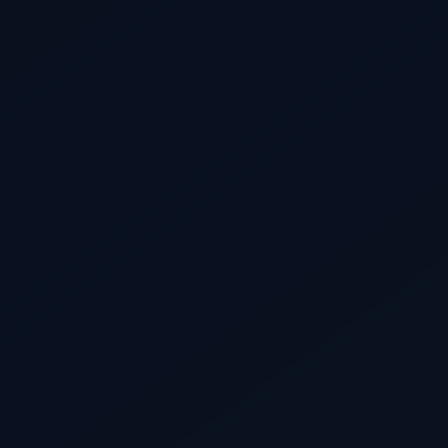
2026世界杯赛事
首页
服务
世界杯
关于我们
综合新闻
2026世界杯赛事看点