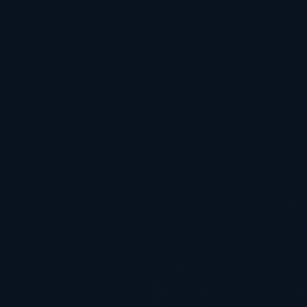
术执行强度，在即将到来的
军的征程举世瞩目，作为东
世预赛中，球队重点强化了
道主的卡塔尔队能否凭借主
防守体系的协同配合，后防
场优势从小组突围，其晋级
线在快速...
前景备受...
2026世界杯投注建议-德布劳内引领黄金一代冲刺，比利时决赛级阵容深度受考验
世界杯赛程-塞内加尔阵容深度迎大考，历史交锋或定世预赛走势
面对核心球员阿扎尔与德布
塞内加尔队虽坐拥多名旅欧
劳内的“黄金一代”逐渐隐
球员，但板凳深度不足的问
退，比利时队正经历阵容深
题在密集赛程下被放大，成
度与战术磨合的双重考验，
为本届世预赛的一大考验，
尽管卢卡库的终结能力依旧
面对非洲赛场的激烈对抗，
稳健，德...
他们过往...
世界杯小组赛-秘鲁队面临热身赛，伤病情况成赛前焦点
世界杯足球数据-尼日利亚队新老交替提速，磨合进入关键阶段