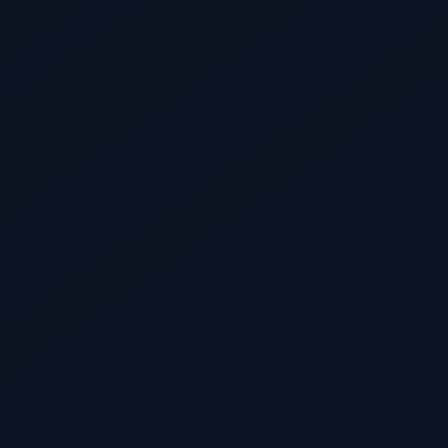
2026-08
08
波兰队近期的训练节奏明显加快，全队
展现出更高的战术执行强度，在即将到
来的世预赛中，球队重点强化了防守体
系的协同配合，后防线在快速...
2026世界杯比赛数据-凯恩领衔冲击世界杯，卡塔尔晋级前景搅动赛事格局
2026-08
07
凯恩率领的英格兰队被视为世界杯夺冠
热门，其冲击冠军的征程举世瞩目，作
为东道主的卡塔尔队能否凭借主场优势
从小组突围，其晋级前景备受...
2026世界杯投注建议-德布劳内引领黄金一代冲刺，比利时决赛级阵容深度受考验
2026-08
06
面对核心球员阿扎尔与德布劳内的“黄金
一代”逐渐隐退，比利时队正经历阵容深
度与战术磨合的双重考验，尽管卢卡库
的终结能力依旧稳健，德...