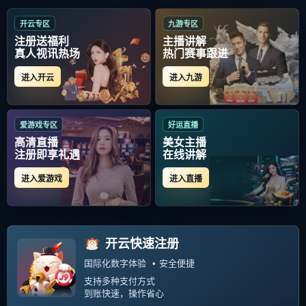
4006669527
关于我们