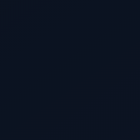
2026-08
08
波兰队近期的训练节奏明显加快，全队
展现出更高的战术执行强度，在即将到
来的世预赛中，球队重点强化了防守体
系的协同配合，后防线在快速...
2026世界杯比赛数据-凯恩领衔冲击世界杯，卡塔尔晋级前景搅动赛事格局
2026-08
07
凯恩率领的英格兰队被视为世界杯夺冠
热门，其冲击冠军的征程举世瞩目，作
为东道主的卡塔尔队能否凭借主场优势
从小组突围，其晋级前景备受...
2026世界杯投注建议-德布劳内引领黄金一代冲刺，比利时决赛级阵容深度受考验
2026-08
06
面对核心球员阿扎尔与德布劳内的“黄金
一代”逐渐隐退，比利时队正经历阵容深
度与战术磨合的双重考验，尽管卢卡库
的终结能力依旧稳健，德...