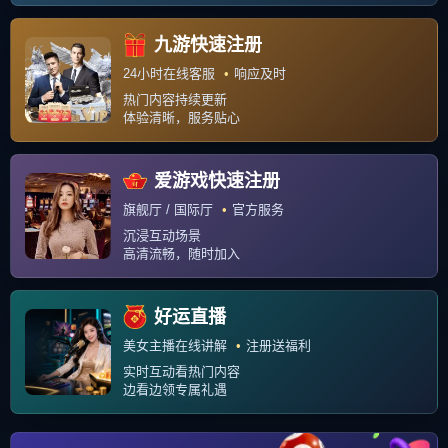
关于我们
一、账户管理 👤 1.1 📝 注册时，您需提供真实、准确、最
新的身份信息，并保证及时更新。 1.2 🔑 您需自行保管账
户及密码，并对账户下的一切活动承担法律责任。 1.3 ⚠️
若平台发...
查看更多