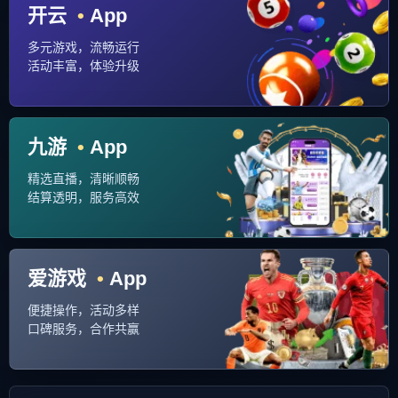
⚽ 世界杯
球队动态
实时关注各国家队备战进展、阵容变化、球员状态与赛事新闻，
帮助用户快速了解世界杯最新资讯。🏆
⚽ 以赛事点燃热
爱，用数据连接
📊 用专业视角陪伴每一
绿茵 🏆
位足球爱好者。