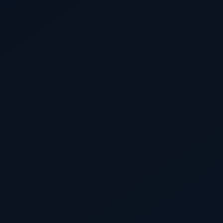
塞内加尔队虽坐拥多名旅欧
热身赛临近，秘鲁队的伤病
球员，但板凳深度不足的问
情况成为赛前关注重点，球
题在密集赛程下被放大，成
队正面临主力球员因伤缺阵
为本届世预赛的一大考验，
的严峻考验，这使得教练组
面对非洲赛场的激烈对抗，
在排兵布阵上捉襟见肘，特
他们过往...
别是中后...
世界杯足球数据-尼日利亚队新老交替提速，磨合进入关键阶段
世界杯球队信息-美国队全新中场名单引爆球迷热议
尼日利亚国家队正加速完成
美国队最新名单揭晓，中场
新老交替，多名旅欧新生代
配置迎来大幅调整，引发球
球员被征召入队，逐步取代
迷广泛讨论，新入选球员带
老将的核心位置，随着世预
来更具活力的攻防体系，技
赛临近，考察新阵容与加速
术性与跑动能力兼备，打破
磨合成为...
了以往固...
2026世界杯