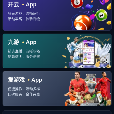
⚽ 世界杯
球队动态
实时关注各国家队备战进展、阵容变化、球员状态与赛事新闻，
帮助用户快速了解世界杯最新资讯。🏆
⚽ 以赛事点燃热
爱，用数据连接
📊 用专业视角陪伴每一
绿茵 🏆
位足球爱好者。