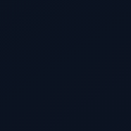
2026-08
09
加维的竞技状态已成为加纳队冲击赛事
中心阶段的关键变量，他不仅是中场的
节拍器，其不惜体力的拼抢更直接决定
球队攻防转换效率，随着晋级...
世界杯比分竞猜-波兰队训练节奏加快，世预赛防线稳定性值得期待
2026-08
08
波兰队近期的训练节奏明显加快，全队
展现出更高的战术执行强度，在即将到
来的世预赛中，球队重点强化了防守体
系的协同配合，后防线在快速...
2026世界杯比赛数据-凯恩领衔冲击世界杯，卡塔尔晋级前景搅动赛事格局
2026-08
07
凯恩率领的英格兰队被视为世界杯夺冠
热门，其冲击冠军的征程举世瞩目，作
为东道主的卡塔尔队能否凭借主场优势
从小组突围，其晋级前景备受...