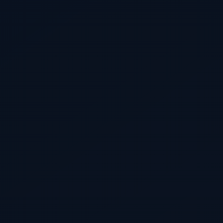
聚焦世界杯热门赛程、球
队动态、球星表现与赛前
分析，为用户提供及时、
查看更多
清晰的足球赛事资讯内
容。
世界杯押注数据-加维状态左右加纳命运，悬念拉满令球迷屏息
世界杯比分竞猜-波兰队训练节奏加快，世预赛防线稳定性值得期待
加维的竞技状态已成为加纳
波兰队近期的训练节奏明显
队冲击赛事中心阶段的关键
加快，全队展现出更高的战