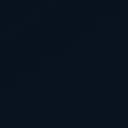
聚焦世界杯热门赛程、球
队动态、球星表现与赛前
分析，为用户提供及时、
查看更多
清晰的足球赛事资讯内
容。
世界杯比分竞猜-波兰队训练节奏加快，世预赛防线稳定性值得期待
2026世界杯比赛数据-凯恩领衔冲击世界杯，卡塔尔晋级前景搅动赛事格局
波兰队近期的训练节奏明显
凯恩率领的英格兰队被视为
加快，全队展现出更高的战
世界杯夺冠热门，其冲击冠