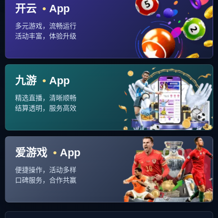
⚽ 世界杯
球队动态
实时关注各国家队备战进展、阵容变化、球员状态与赛事新闻，
帮助用户快速了解世界杯最新资讯。🏆
⚽ 以赛事点燃热
爱，用数据连接
📊 用专业视角陪伴每一
绿茵 🏆
位足球爱好者。