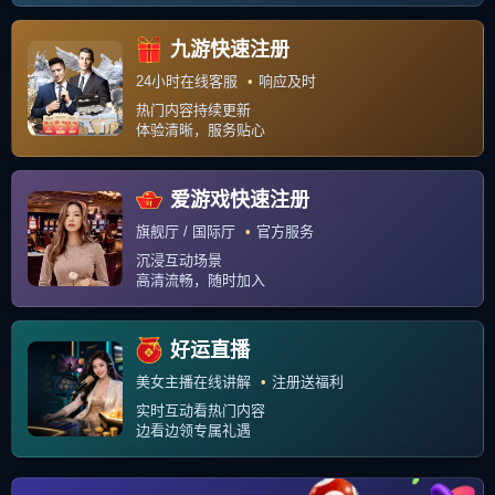
关于我们
一、账户管理 👤 1.1 📝 注册时，您需提供真实、准确、最
新的身份信息，并保证及时更新。 1.2 🔑 您需自行保管账
户及密码，并对账户下的一切活动承担法律责任。 1.3 ⚠️
若平台发...
查看更多