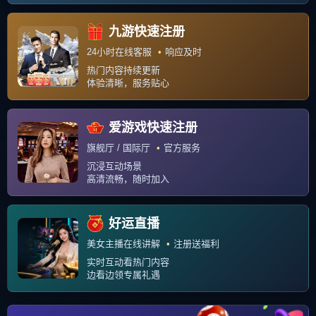
关于我们
一、账户管理 👤 1.1 📝 注册时，您需提供真实、准确、最
新的身份信息，并保证及时更新。 1.2 🔑 您需自行保管账
户及密码，并对账户下的一切活动承担法律责任。 1.3 ⚠️
若平台发...
查看更多