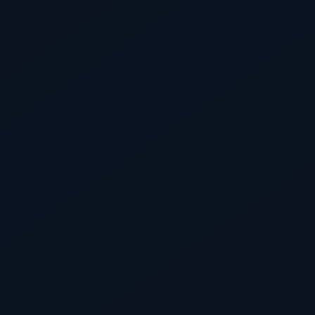
FIFA World Cup 2026
⚽ 我们以专业视角点燃足球热爱，用实时数据打造清晰体验，致
力于为广大球迷提供更及时、更丰富、更有看点的赛事资讯与精
彩内容。🏆✨
4006669527
联系电话：
FIFA News
2026世界杯比赛数据-凯恩领衔冲击世界杯，卡塔尔晋级前景搅动赛事格局