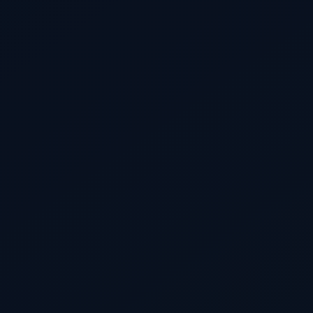
2026世界杯赛事
首页
服务
世界杯
关于我们
综合新闻
2026世界杯赛事看点