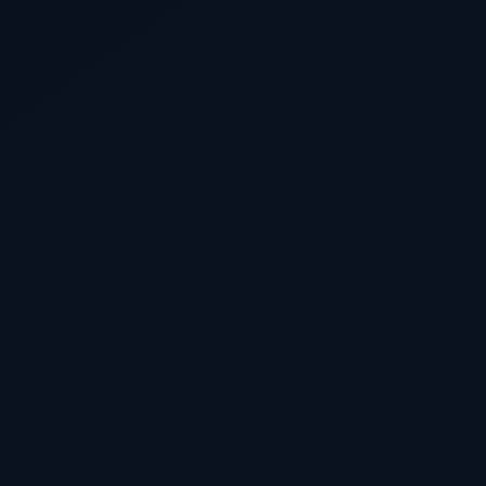
聚焦世界杯热门赛程、球
队动态、球星表现与赛前
分析，为用户提供及时、
查看更多
清晰的足球赛事资讯内
容。
2026世界杯比赛数据-凯恩领衔冲击世界杯，卡塔尔晋级前景搅动赛事格局
2026世界杯投注建议-德布劳内引领黄金一代冲刺，比利时决赛级阵容深度受考验
凯恩率领的英格兰队被视为
面对核心球员阿扎尔与德布
世界杯夺冠热门，其冲击冠
劳内的“黄金一代”逐渐隐