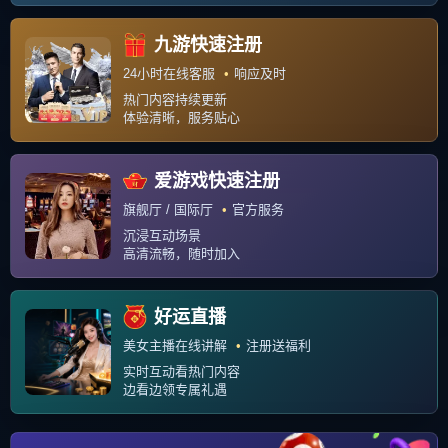
关于我们
一、账户管理 👤 1.1 📝 注册时，您需提供真实、准确、最
新的身份信息，并保证及时更新。 1.2 🔑 您需自行保管账
户及密码，并对账户下的一切活动承担法律责任。 1.3 ⚠️
若平台发...
查看更多