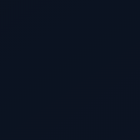
2026-08
06
面对核心球员阿扎尔与德布劳内的“黄金
一代”逐渐隐退，比利时队正经历阵容深
度与战术磨合的双重考验，尽管卢卡库
的终结能力依旧稳健，德...
世界杯热门竞猜-卡塔尔队淘汰赛对阵看点增加，边路进攻或成胜负关键
2026-08
06
卡塔尔队在淘汰赛阶段的赛程看点持续
增加，边路进攻或成左右胜负的关键，
坐拥阿克拉姆·阿菲夫等突击手，卡塔尔
擅长利用边中结合撕开防线...
世界杯赛程-塞内加尔阵容深度迎大考，历史交锋或定世预赛走势
2026-08
04
塞内加尔队虽坐拥多名旅欧球员，但板
凳深度不足的问题在密集赛程下被放
大，成为本届世预赛的一大考验，面对
非洲赛场的激烈对抗，他们过往...