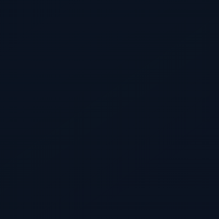
FIFA World Cup 2026
⚽ 我们以专业视角点燃足球热爱，用实时数据打造清晰体验，致
力于为广大球迷提供更及时、更丰富、更有看点的赛事资讯与精
彩内容。🏆✨
4006669527
联系电话：
FIFA News
2026世界杯投注建议-德布劳内引领黄金一代冲刺，比利时决赛级阵容深度受考验